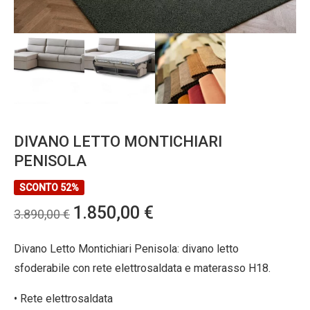
DIVANO LETTO MONTICHIARI
PENISOLA
SCONTO 52%
Il
Il
1.850,00
€
3.890,00
€
prezzo
prezzo
originale
attuale
Divano Letto Montichiari Penisola: divano letto
era:
è:
sfoderabile con rete elettrosaldata e materasso H18.
3.890,00 €.
1.850,00 €.
• Rete elettrosaldata