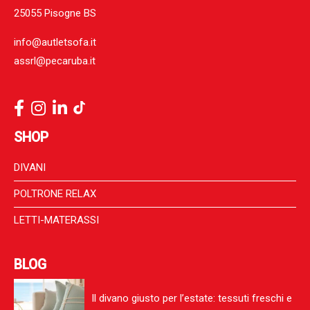
25055 Pisogne BS
info@autletsofa.it
assrl@pecaruba.it
SHOP
DIVANI
POLTRONE RELAX
LETTI-MATERASSI
BLOG
Il divano giusto per l’estate: tessuti freschi e