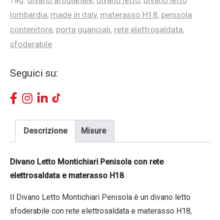
Tag:
divano artigianale
,
divano letto
,
divano letto
lombardia
,
made in italy
,
materasso H18
,
penisola
contenitore
,
porta guanciali
,
rete elettrosaldata
,
sfoderabile
Seguici su:
Descrizione
Misure
Divano Letto Montichiari Penisola con rete
elettrosaldata e materasso H18
Il Divano Letto Montichiari Penisola è un divano letto
sfoderabile con rete elettrosaldata e materasso H18,