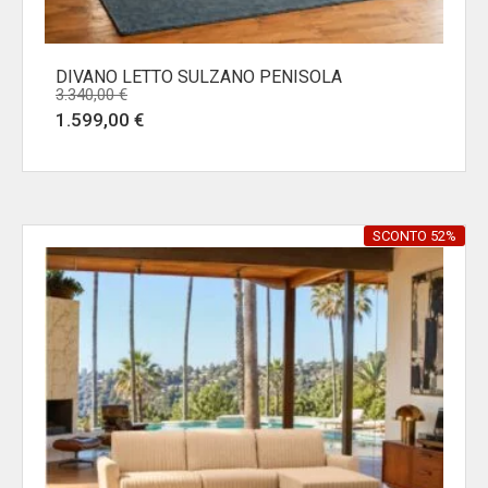
DIVANO LETTO SULZANO PENISOLA
3.340,00
€
Il
Il
1.599,00
€
prezzo
prezzo
originale
attuale
era:
è:
3.340,00 €.
1.599,00 €.
SCONTO 52%