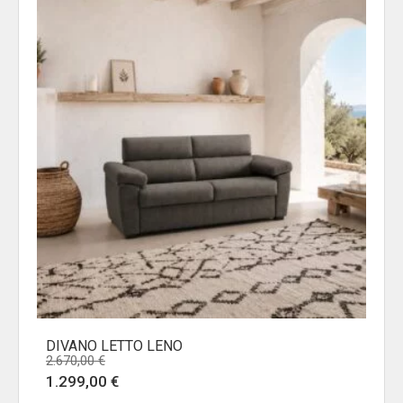
DIVANO LETTO LENO
2.670,00
€
Il
Il
1.299,00
€
prezzo
prezzo