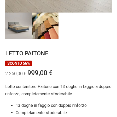
LETTO PAITONE
SCONTO 56%
Il
Il
999,00
€
2.250,00
€
prezzo
prezzo
originale
attuale
Letto contenitore Paitone con 13 doghe in faggio a doppio
era:
è:
rinforzo, completamente sfoderabile.
2.250,00 €.
999,00 €.
13 doghe in faggio con doppio rinforzo
Completamente sfoderabile