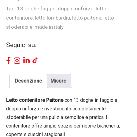
Tag:
13 doghe faggio
,
doppio rinforzo
,
letto
contenitore
,
letto lombardia
,
letto paitone
,
letto
sfoderabile
,
made in italy
Seguici su:
Descrizione
Misure
Letto contenitore Paitone
con 13 doghe in faggio a
doppio rinforzo e rivestimento completamente
sfoderabile per una pulizia semplice e pratica. Il
contenitore offre ampio spazio per riporre biancheria,
coperte e cuscini stagionali.