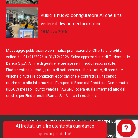
Kubiq: il nuovo configuratore AI che ti fa
vedere il divano dei tuoi sogni
18 Marzo 2026
Messaggio pubblicitario con finalità promozionale. Offerta di credito,
valida dal 01/01/2026 al 31/12/2026. Salvo approvazione di Findomestic
Banca S.p.A. Al fine di gestire le tue spese in modo responsabile,
Findomestic ti ricorda, prima di sottoscrivere il contratto, di prendere
visione di tutte le condizioni economiche e contrattuali, facendo
riferimento alle Informazioni Europee di Base sul Credito ai Consumatori
(IEBCC) presso il punto vendita. "AS SRL" opera quale intermediario del
credito per Findomestic Banca S.p.A., non in esclusiva.
© 2026 AS Srl | Via Provinciale, 15 | 25055 Pisogne BS
Affrettati, un altro utente sta guardando
PI IT-04084710989 |
info@autletsofa.it
questo prodotto!
Privacy Policy
|
Cookie Policy
|
Concept by Polaris Digital