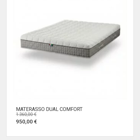
MATERASSO DUAL COMFORT
1.360,00
€
Il
Il
950,00
€
prezzo
prezzo
originale
attuale