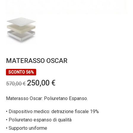
MATERASSO OSCAR
SCONTO 56%
Il
Il
250,00
€
570,00
€
prezzo
prezzo
originale
attuale
Materasso Oscar: Poliuretano Espanso.
era:
è:
• Dispositivo medico: detrazione fiscale 19%
570,00 €.
250,00 €.
• Poliuretano espanso di qualità
• Supporto uniforme