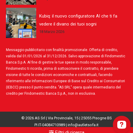
Kubiq: il nuovo configuratore AI che ti fa
vedere il divano dei tuoi sogni
18 Marzo 2026
Messaggio pubblicitario con finalità promozionale. Offerta di credito,
valida dal 01/01/2026 al 31/12/2026. Salvo approvazione di Findomestic
Banca S.p.A. Al fine di gestire le tue spese in modo responsabile,
Findomestic ti ricorda, prima di sottoscrivere il contratto, di prendere
visione di tutte le condizioni economiche e contrattuali, facendo
riferimento alle Informazioni Europee di Base sul Credito ai Consumatori
(IEBCC) presso il punto vendita. "AS SRL" opera quale intermediario del
credito per Findomestic Banca S.p.A., non in esclusiva.
© 2026 AS Srl | Via Provinciale, 15 | 25055 Pisogne BS
PI IT-04084710989 |
info@autletsofa.it
Privacy Policy
|
Cookie Policy
|
Concept by Polaris Digital
Filtri di ricerca