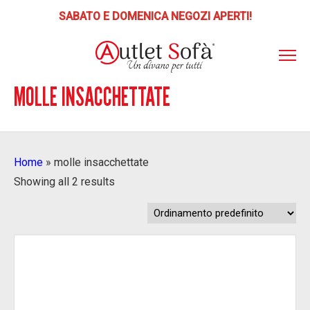
SABATO E DOMENICA NEGOZI APERTI!
MOLLE INSACCHETTATE
ABOUT
AS
ITO
📣 SCONTI E PROMOZIONI
PRODOTTI
Home
»
molle insacchettate
POLTRONE RELAX
PUNTI VENDITA
Showing all 2 results
Poltrone Relax Lift
SERVIZI
LETTI-MATERASSI
Letti, Reti, Materassi, Guanciali
BLOG
DIVANI
CONTATTI
Divani, Poltrone