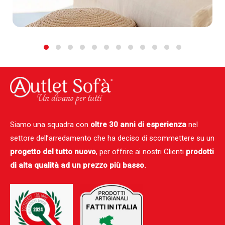
Siamo una squadra con
oltre 30 anni di esperienza
nel
settore dell’arredamento che ha deciso di scommettere su un
progetto del tutto nuovo
, per offrire ai nostri Clienti
prodotti
di alta qualità ad un prezzo più basso.