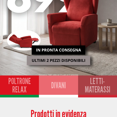
POLTRONE
LETTI-
DIVANI
RELAX
MATERASSI
Prodotti in evidenza