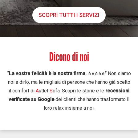
SCOPRI TUTTI I SERVIZI
Dicono di noi
“La vostra felicità è la nostra firma. ⭐️⭐️⭐️⭐️⭐️”
Non siamo
noi a dirlo, ma le migliaia di persone che hanno già scelto
il comfort di
A
utlet
S
ofà. Scopri le storie e le
recensioni
verificate su Google
dei clienti che hanno trasformato il
loro relax insieme a noi.