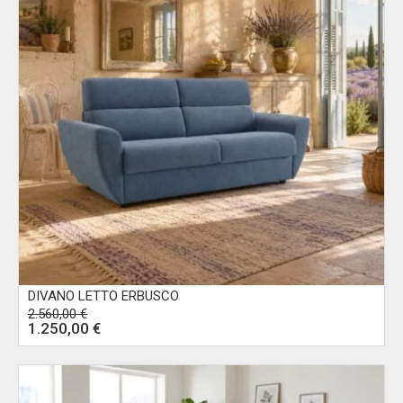
DIVANO LETTO ERBUSCO
2.560,00
€
Il
1.250,00
€
Il
prezzo
prezzo
originale
attuale
era:
è:
2.560,00 €.
1.250,00 €.