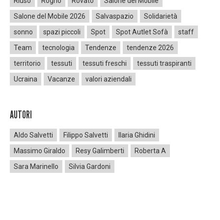
Riuso
Rogno
Rovato
Salone del Mobile
Salone del Mobile 2026
Salvaspazio
Solidarietà
sonno
spazi piccoli
Spot
Spot Autlet Sofà
staff
Team
tecnologia
Tendenze
tendenze 2026
territorio
tessuti
tessuti freschi
tessuti traspiranti
Ucraina
Vacanze
valori aziendali
AUTORI
Aldo Salvetti
Filippo Salvetti
Ilaria Ghidini
Massimo Giraldo
Resy Galimberti
Roberta A
Sara Marinello
Silvia Gardoni
Errore:
Modulo di contatto non trovato.