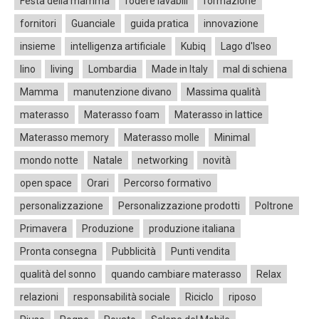
Festa della mamma
fodere lavabili
formazione
fornitori
Guanciale
guida pratica
innovazione
insieme
intelligenza artificiale
Kubiq
Lago d'Iseo
lino
living
Lombardia
Made in Italy
mal di schiena
Mamma
manutenzione divano
Massima qualità
materasso
Materasso foam
Materasso in lattice
Materasso memory
Materasso molle
Minimal
mondo notte
Natale
networking
novità
open space
Orari
Percorso formativo
personalizzazione
Personalizzazione prodotti
Poltrone
Primavera
Produzione
produzione italiana
Pronta consegna
Pubblicità
Punti vendita
qualità del sonno
quando cambiare materasso
Relax
relazioni
responsabilità sociale
Riciclo
riposo