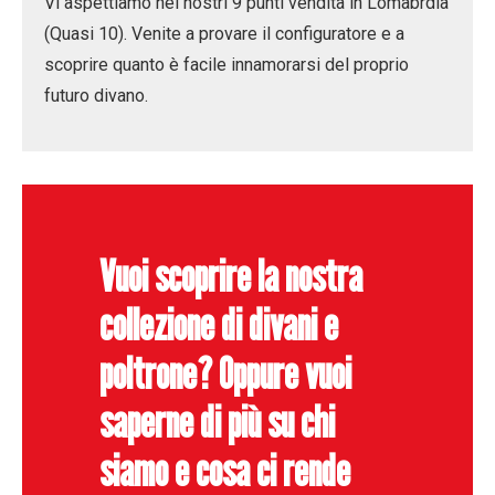
Vi aspettiamo nei nostri 9
punti vendita
in Lomabrdia
(Quasi 10). Venite a provare il configuratore e a
scoprire quanto è facile innamorarsi del proprio
futuro divano.
Vuoi scoprire la nostra
collezione di divani e
poltrone? Oppure vuoi
saperne di più su chi
siamo e cosa ci rende