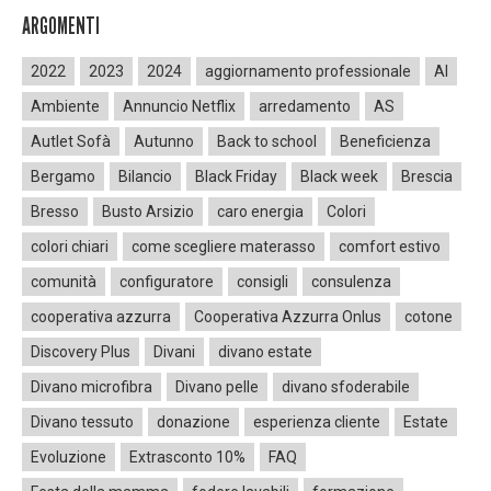
ARGOMENTI
2022
2023
2024
aggiornamento professionale
AI
Ambiente
Annuncio Netflix
arredamento
AS
Autlet Sofà
Autunno
Back to school
Beneficienza
Bergamo
Bilancio
Black Friday
Black week
Brescia
Bresso
Busto Arsizio
caro energia
Colori
colori chiari
come scegliere materasso
comfort estivo
comunità
configuratore
consigli
consulenza
cooperativa azzurra
Cooperativa Azzurra Onlus
cotone
Discovery Plus
Divani
divano estate
Divano microfibra
Divano pelle
divano sfoderabile
Divano tessuto
donazione
esperienza cliente
Estate
Evoluzione
Extrasconto 10%
FAQ