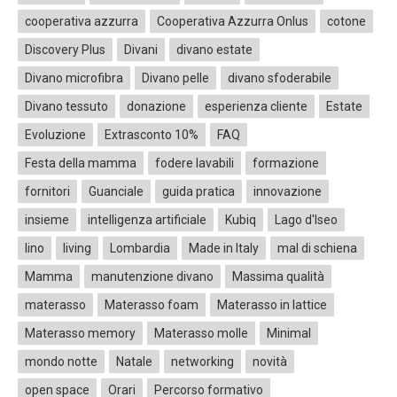
cooperativa azzurra
Cooperativa Azzurra Onlus
cotone
Discovery Plus
Divani
divano estate
Divano microfibra
Divano pelle
divano sfoderabile
Divano tessuto
donazione
esperienza cliente
Estate
Evoluzione
Extrasconto 10%
FAQ
Festa della mamma
fodere lavabili
formazione
fornitori
Guanciale
guida pratica
innovazione
insieme
intelligenza artificiale
Kubiq
Lago d'Iseo
lino
living
Lombardia
Made in Italy
mal di schiena
Mamma
manutenzione divano
Massima qualità
materasso
Materasso foam
Materasso in lattice
Materasso memory
Materasso molle
Minimal
mondo notte
Natale
networking
novità
open space
Orari
Percorso formativo