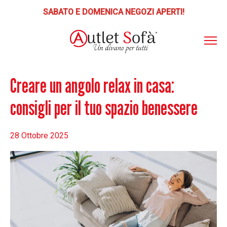
SABATO E DOMENICA NEGOZI APERTI!
ABOUT
AS
ITO
Creare un angolo relax in casa:
📣 SCONTI E PROMOZIONI
consigli per il tuo spazio benessere
PRODOTTI
POLTRONE RELAX
PUNTI VENDITA
28 Ottobre 2025
Poltrone Relax Lift
SERVIZI
LETTI-MATERASSI
Letti, Reti, Materassi, Guanciali
BLOG
DIVANI
CONTATTI
Divani, Poltrone