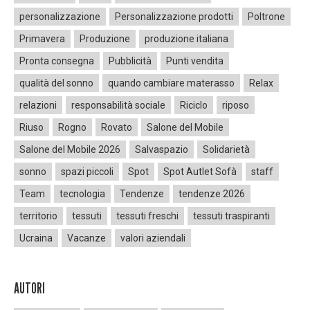
personalizzazione
Personalizzazione prodotti
Poltrone
Primavera
Produzione
produzione italiana
Pronta consegna
Pubblicità
Punti vendita
qualità del sonno
quando cambiare materasso
Relax
relazioni
responsabilità sociale
Riciclo
riposo
Riuso
Rogno
Rovato
Salone del Mobile
Salone del Mobile 2026
Salvaspazio
Solidarietà
sonno
spazi piccoli
Spot
Spot Autlet Sofà
staff
Team
tecnologia
Tendenze
tendenze 2026
territorio
tessuti
tessuti freschi
tessuti traspiranti
Ucraina
Vacanze
valori aziendali
AUTORI