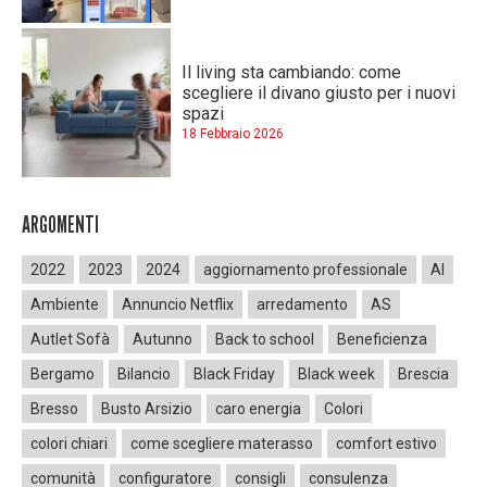
Il living sta cambiando: come
scegliere il divano giusto per i nuovi
spazi
18 Febbraio 2026
ARGOMENTI
2022
2023
2024
aggiornamento professionale
AI
Ambiente
Annuncio Netflix
arredamento
AS
Autlet Sofà
Autunno
Back to school
Beneficienza
Bergamo
Bilancio
Black Friday
Black week
Brescia
Bresso
Busto Arsizio
caro energia
Colori
colori chiari
come scegliere materasso
comfort estivo
comunità
configuratore
consigli
consulenza