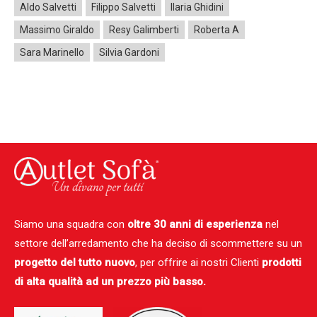
Aldo Salvetti
Filippo Salvetti
Ilaria Ghidini
Massimo Giraldo
Resy Galimberti
Roberta A
Sara Marinello
Silvia Gardoni
Errore:
Modulo di contatto non trovato.
Siamo una squadra con
oltre 30 anni di esperienza
nel
settore dell’arredamento che ha deciso di scommettere su un
progetto del tutto nuovo
, per offrire ai nostri Clienti
prodotti
di alta qualità ad un prezzo più basso.