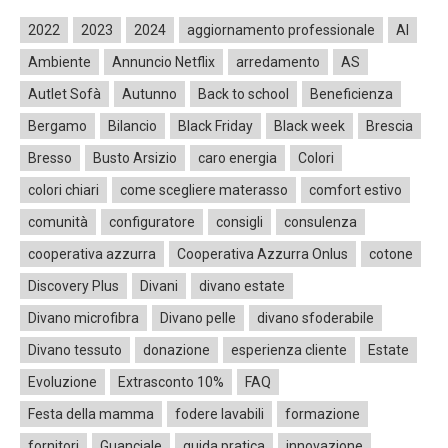
2022
2023
2024
aggiornamento professionale
AI
Ambiente
Annuncio Netflix
arredamento
AS
Autlet Sofà
Autunno
Back to school
Beneficienza
Bergamo
Bilancio
Black Friday
Black week
Brescia
Bresso
Busto Arsizio
caro energia
Colori
colori chiari
come scegliere materasso
comfort estivo
comunità
configuratore
consigli
consulenza
cooperativa azzurra
Cooperativa Azzurra Onlus
cotone
Discovery Plus
Divani
divano estate
Divano microfibra
Divano pelle
divano sfoderabile
Divano tessuto
donazione
esperienza cliente
Estate
Evoluzione
Extrasconto 10%
FAQ
Festa della mamma
fodere lavabili
formazione
fornitori
Guanciale
guida pratica
innovazione