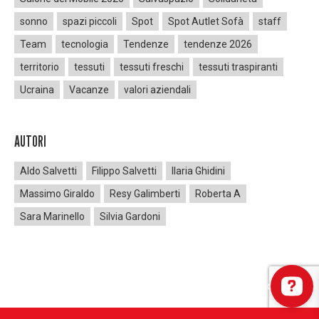
sonno
spazi piccoli
Spot
Spot Autlet Sofà
staff
Team
tecnologia
Tendenze
tendenze 2026
territorio
tessuti
tessuti freschi
tessuti traspiranti
Ucraina
Vacanze
valori aziendali
AUTORI
Aldo Salvetti
Filippo Salvetti
Ilaria Ghidini
Massimo Giraldo
Resy Galimberti
Roberta A
Sara Marinello
Silvia Gardoni
Errore:
Modulo di contatto non trovato.