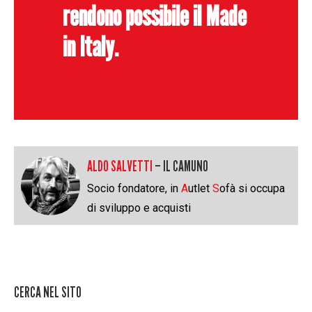
rendono possibile il Made
in Italy.
ALDO SALVETTI
– IL CAMUNO
Socio fondatore, in
A
utlet
S
ofà si occupa
di sviluppo e acquisti
CERCA NEL SITO