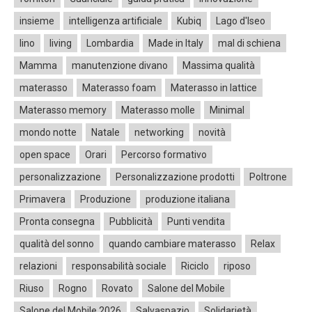
insieme
intelligenza artificiale
Kubiq
Lago d'Iseo
lino
living
Lombardia
Made in Italy
mal di schiena
Mamma
manutenzione divano
Massima qualità
materasso
Materasso foam
Materasso in lattice
Materasso memory
Materasso molle
Minimal
mondo notte
Natale
networking
novità
open space
Orari
Percorso formativo
personalizzazione
Personalizzazione prodotti
Poltrone
Primavera
Produzione
produzione italiana
Pronta consegna
Pubblicità
Punti vendita
qualità del sonno
quando cambiare materasso
Relax
relazioni
responsabilità sociale
Riciclo
riposo
Riuso
Rogno
Rovato
Salone del Mobile
Salone del Mobile 2026
Salvaspazio
Solidarietà