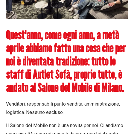
Quest'anno, come ogni anno, a metà
aprile abbiamo fatto una cosa che per
noi è diventata tradizione: tutto lo
staff di
A
utlet
S
ofà, proprio tutto, è
andato al Salone del Mobile di Milano.
Venditori, responsabili punto vendita, amministrazione,
logistica. Nessuno escluso.
Il Salone del Mobile non è una novità per noi. Ci andiamo
ogni anno. Ma ogni edizione è diversa, perché il nostro