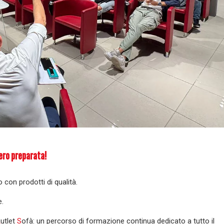
ero preparata!
o con prodotti di qualità.
e.
A
utlet
S
ofà:
un percorso di formazione continua dedicato a tutto il