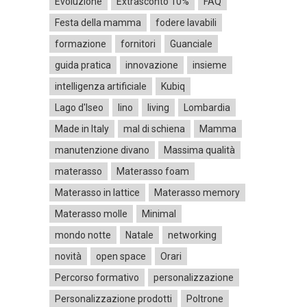
Evoluzione
Extrasconto 10%
FAQ
Festa della mamma
fodere lavabili
formazione
fornitori
Guanciale
guida pratica
innovazione
insieme
intelligenza artificiale
Kubiq
Lago d'Iseo
lino
living
Lombardia
Made in Italy
mal di schiena
Mamma
manutenzione divano
Massima qualità
materasso
Materasso foam
Materasso in lattice
Materasso memory
Materasso molle
Minimal
mondo notte
Natale
networking
novità
open space
Orari
Percorso formativo
personalizzazione
Personalizzazione prodotti
Poltrone