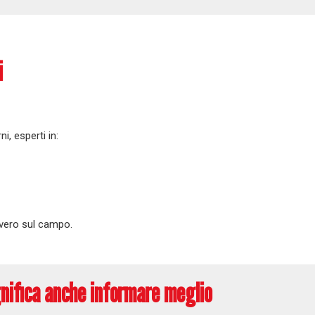
i
i, esperti in:
vvero sul campo.
gnifica anche informare meglio