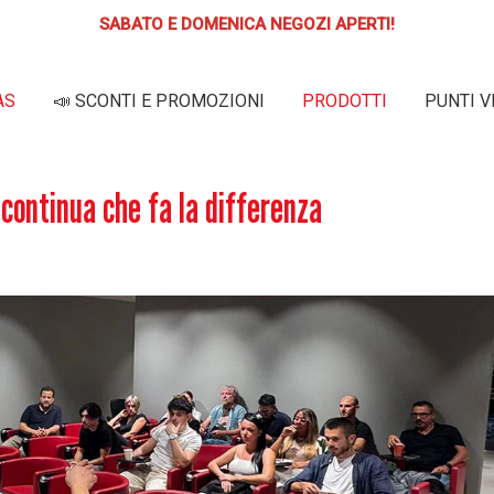
SABATO E DOMENICA NEGOZI APERTI!
AS
📣 SCONTI E PROMOZIONI
PRODOTTI
PUNTI V
SITO
continua che fa la differenza