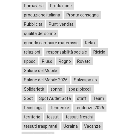
Primavera
Produzione
produzione italiana
Pronta consegna
Pubblicità
Punti vendita
qualità del sonno
quando cambiare materasso
Relax
relazioni
responsabilità sociale
Riciclo
riposo
Riuso
Rogno
Rovato
Salone del Mobile
Salone del Mobile 2026
Salvaspazio
Solidarietà
sonno
spazi piccoli
Spot
Spot Autlet Sofà
staff
Team
tecnologia
Tendenze
tendenze 2026
territorio
tessuti
tessuti freschi
tessuti traspiranti
Ucraina
Vacanze