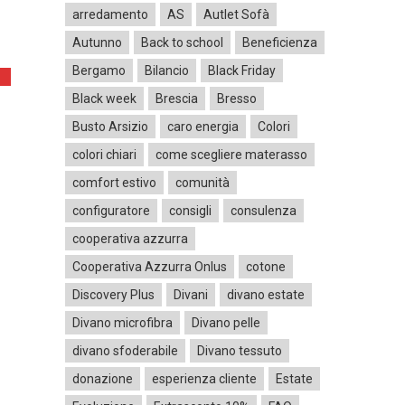
arredamento
AS
Autlet Sofà
Autunno
Back to school
Beneficienza
Bergamo
Bilancio
Black Friday
Black week
Brescia
Bresso
Busto Arsizio
caro energia
Colori
colori chiari
come scegliere materasso
comfort estivo
comunità
configuratore
consigli
consulenza
cooperativa azzurra
Cooperativa Azzurra Onlus
cotone
Discovery Plus
Divani
divano estate
Divano microfibra
Divano pelle
divano sfoderabile
Divano tessuto
donazione
esperienza cliente
Estate