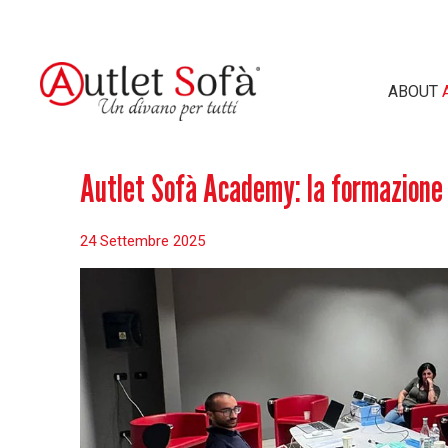
ABOUT
CERCA NEL 
A
utlet
S
ofà Academy: la formazione 
24 Settembre 2025