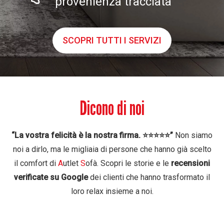
provenienza tracciata
SCOPRI TUTTI I SERVIZI
Dicono di noi
“La vostra felicità è la nostra firma. ⭐️⭐️⭐️⭐️⭐️”
Non siamo
noi a dirlo, ma le migliaia di persone che hanno già scelto
il comfort di
A
utlet
S
ofà. Scopri le storie e le
recensioni
verificate su Google
dei clienti che hanno trasformato il
loro relax insieme a noi.