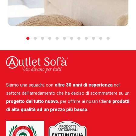
Siamo una squadra con
oltre 30 anni di esperienza
nel
settore dell’arredamento che ha deciso di scommettere su un
progetto del tutto nuovo
, per offrire ai nostri Clienti
prodotti
di alta qualità ad un prezzo più basso.