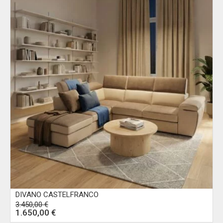
DIVANO CASTELFRANCO
3.450,00
€
Il
1.650,00
€
Il
prezzo
prezzo