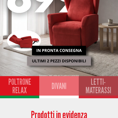
POLTRONE
LETTI-
DIVANI
RELAX
MATERASSI
Prodotti in evidenza