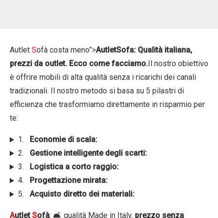
originale
attuale
era:
è:
3.450,00 €.
1.650,00 €.
Autlet
S
ofà costa meno”>
AutletSofa: Qualità italiana,
prezzi da outlet. Ecco come facciamo.
Il nostro obiettivo
è offrire mobili di alta qualità senza i ricarichi dei canali
tradizionali. Il nostro metodo si basa su 5 pilastri di
efficienza che trasformiamo direttamente in risparmio per
te:
1.
Economie di scala:
2.
Gestione intelligente degli scarti:
3.
Logistica a corto raggio:
4.
Progettazione mirata:
5.
Acquisto diretto dei materiali:
A
utlet
S
ofà
: 🛋️ qualità Made in Italy,
prezzo senza