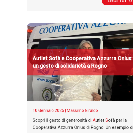
LEGGI TUTTO
A
utlet
S
ofà e Cooperativa Azzurra Onlus:
un gesto di solidarietà a Rogno
10 Gennaio 2025 |
Massimo Giraldo
Scopri il gesto di generosità di
A
utlet
S
ofà per la
Cooperativa Azzurra Onlus di Rogno. Un esempio d