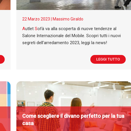
22 Marzo 2023 |
Massimo Giraldo
A
utlet
S
ofà va alla scoperta di nuove tendenze al
Salone Internazionale del Mobile. Scopri tutti i nuovi
segreti dell’arredamento 2023, leggi la news!
LEGGI TUTTO
Come scegliere il divano perfetto per la tua
casa