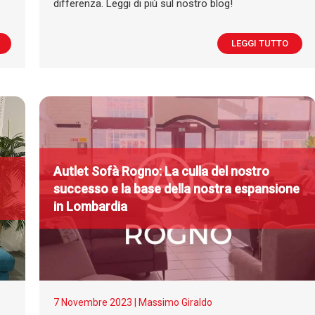
differenza. Leggi di più sul nostro blog!
LEGGI TUTTO
A
utlet
S
ofà Rogno: La culla del nostro
successo e la base della nostra espansione
in Lombardia
7 Novembre 2023 |
Massimo Giraldo