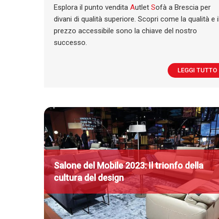
Esplora il punto vendita
A
utlet
S
ofà a Brescia per
divani di qualità superiore. Scopri come la qualità e i
prezzo accessibile sono la chiave del nostro
successo.
LEGGI TUTTO
Salone del Mobile 2023: Il trionfo della
cultura del design