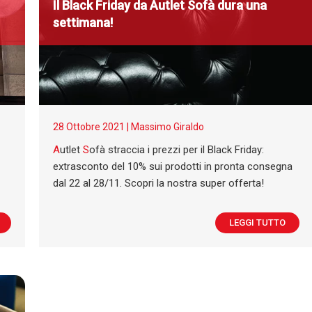
Il Black Friday da
A
utlet
S
ofà dura una
settimana!
28 Ottobre 2021 |
Massimo Giraldo
A
utlet
S
ofà straccia i prezzi per il Black Friday:
extrasconto del 10% sui prodotti in pronta consegna
dal 22 al 28/11. Scopri la nostra super offerta!
LEGGI TUTTO