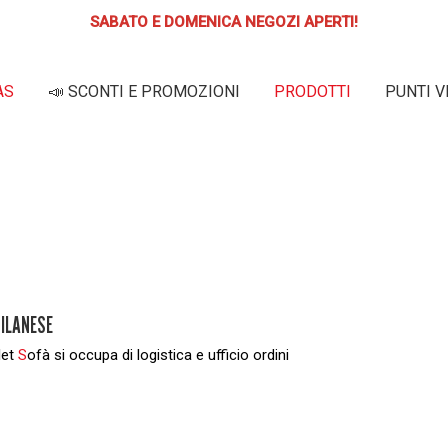
SABATO E DOMENICA NEGOZI APERTI!
AS
📣 SCONTI E PROMOZIONI
PRODOTTI
PUNTI V
SITO
MILANESE
let
S
ofà si occupa di logistica e ufficio ordini