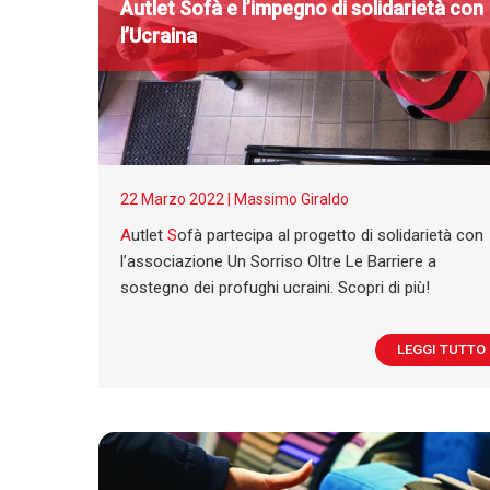
A
utlet
S
ofà e l’impegno di solidarietà con
l’Ucraina
22 Marzo 2022 |
Massimo Giraldo
A
utlet
S
ofà partecipa al progetto di solidarietà con
l’associazione Un Sorriso Oltre Le Barriere a
sostegno dei profughi ucraini. Scopri di più!
LEGGI TUTTO