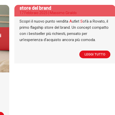
A
utlet
S
ofà apre a Rovato: il primo flagship
store del brand
17 Febbraio 2025 |
Massimo Giraldo
Scopri il nuovo punto vendita
A
utlet
S
ofà a Rovato, il
primo flagship store del brand. Un concept compatto
con i bestseller più richiesti, pensato per
i
un’esperienza d’acquisto ancora più comoda.
LEGGI TUTTO