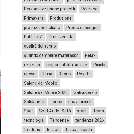
Personalizzazione prodotti
Poltrone
Primavera
Produzione
produzione italiana
Pronta consegna
Pubblicità
Punti vendita
qualità del sonno
quando cambiare materasso
Relax
relazioni
responsabilità sociale
Riciclo
riposo
Riuso
Rogno
Rovato
Salone del Mobile
Salone del Mobile 2026
Salvaspazio
Solidarietà
sonno
spazi piccoli
Spot
Spot Autlet Sofà
staff
Team
tecnologia
Tendenze
tendenze 2026
territorio
tessuti
tessuti freschi