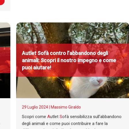
A
utlet
S
ofà contro l’abbandono degli
animali: Scopri il nostro impegno e come
puoi aiutare!
29 Luglio 2024 |
Massimo Giraldo
Scopri come
A
utlet
S
ofà sensibilizza sull’abbandono
i
degli animali e come puoi contribuire a fare la