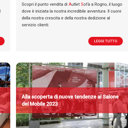
Scopri il punto vendita di
A
utlet
S
ofà a Rogno, il luogo
l
dove è iniziata la nostra incredibile avventura. Il cuore
della nostra crescita e della nostra dedizione al
servizio clienti.
LEGGI TUTTO
Alla scoperta di nuove tendenze al Salone
del Mobile 2023