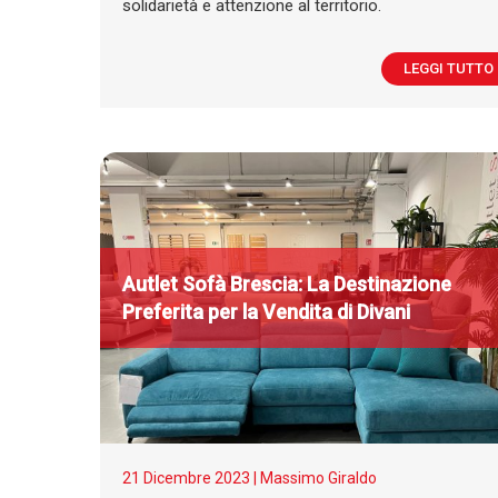
solidarietà e attenzione al territorio.
LEGGI TUTTO
A
utlet
S
ofà Brescia: La Destinazione
Preferita per la Vendita di Divani
21 Dicembre 2023 |
Massimo Giraldo