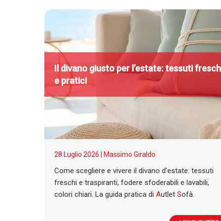
Il divano giusto per l’estate: tessuti fresch
e pratici
28 Luglio 2026 |
Massimo Giraldo
Come scegliere e vivere il divano d’estate: tessuti
freschi e traspiranti, fodere sfoderabili e lavabili,
colori chiari. La guida pratica di
A
utlet
S
ofà.