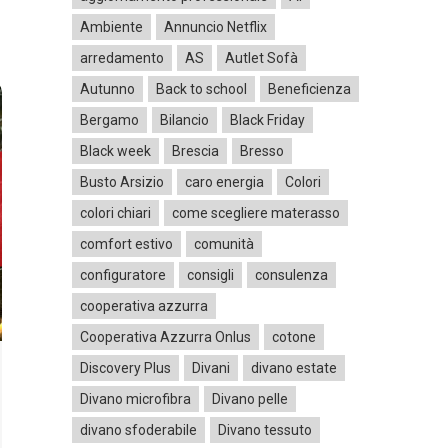
Ambiente
Annuncio Netflix
arredamento
AS
Autlet Sofà
Autunno
Back to school
Beneficienza
Bergamo
Bilancio
Black Friday
Black week
Brescia
Bresso
Busto Arsizio
caro energia
Colori
colori chiari
come scegliere materasso
comfort estivo
comunità
configuratore
consigli
consulenza
cooperativa azzurra
Cooperativa Azzurra Onlus
cotone
Discovery Plus
Divani
divano estate
Divano microfibra
Divano pelle
divano sfoderabile
Divano tessuto