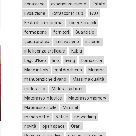
donazione
esperienza cliente
Estate
Evoluzione
Extrasconto 10%
FAQ
Festa della mamma
fodere lavabili
formazione
fornitori
Guanciale
guida pratica
innovazione
insieme
intelligenza artificiale
Kubiq
Lago d'Iseo
lino
living
Lombardia
Made in Italy
mal di schiena
Mamma
manutenzione divano
Massima qualità
materasso
Materasso foam
Materasso in lattice
Materasso memory
Materasso molle
Minimal
mondo notte
Natale
networking
novità
open space
Orari
Percorso formativo
personalizzazione