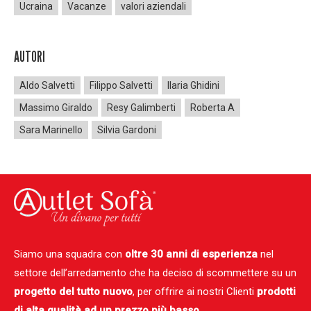
Ucraina
Vacanze
valori aziendali
AUTORI
Aldo Salvetti
Filippo Salvetti
Ilaria Ghidini
Massimo Giraldo
Resy Galimberti
Roberta A
Sara Marinello
Silvia Gardoni
Siamo una squadra con
oltre 30 anni di esperienza
nel
settore dell’arredamento che ha deciso di scommettere su un
progetto del tutto nuovo
, per offrire ai nostri Clienti
prodotti
di alta qualità ad un prezzo più basso.