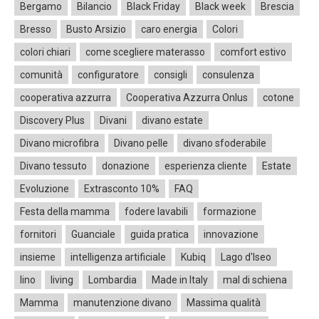
Bergamo
Bilancio
Black Friday
Black week
Brescia
Bresso
Busto Arsizio
caro energia
Colori
colori chiari
come scegliere materasso
comfort estivo
comunità
configuratore
consigli
consulenza
cooperativa azzurra
Cooperativa Azzurra Onlus
cotone
Discovery Plus
Divani
divano estate
Divano microfibra
Divano pelle
divano sfoderabile
Divano tessuto
donazione
esperienza cliente
Estate
Evoluzione
Extrasconto 10%
FAQ
Festa della mamma
fodere lavabili
formazione
fornitori
Guanciale
guida pratica
innovazione
insieme
intelligenza artificiale
Kubiq
Lago d'Iseo
lino
living
Lombardia
Made in Italy
mal di schiena
Mamma
manutenzione divano
Massima qualità