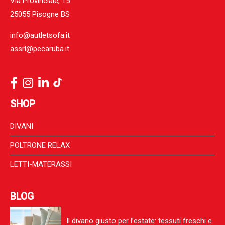
Via Provinciale, 15
25055 Pisogne BS
info@autletsofa.it
assrl@pecaruba.it
SHOP
DIVANI
POLTRONE RELAX
LETTI-MATERASSI
BLOG
Il divano giusto per l’estate: tessuti freschi e