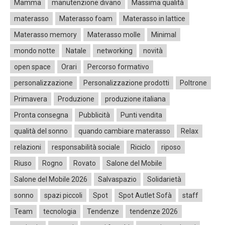
Mamma
manutenzione divano
Massima qualità
materasso
Materasso foam
Materasso in lattice
Materasso memory
Materasso molle
Minimal
mondo notte
Natale
networking
novità
open space
Orari
Percorso formativo
personalizzazione
Personalizzazione prodotti
Poltrone
Primavera
Produzione
produzione italiana
Pronta consegna
Pubblicità
Punti vendita
qualità del sonno
quando cambiare materasso
Relax
relazioni
responsabilità sociale
Riciclo
riposo
Riuso
Rogno
Rovato
Salone del Mobile
Salone del Mobile 2026
Salvaspazio
Solidarietà
sonno
spazi piccoli
Spot
Spot Autlet Sofà
staff
Team
tecnologia
Tendenze
tendenze 2026