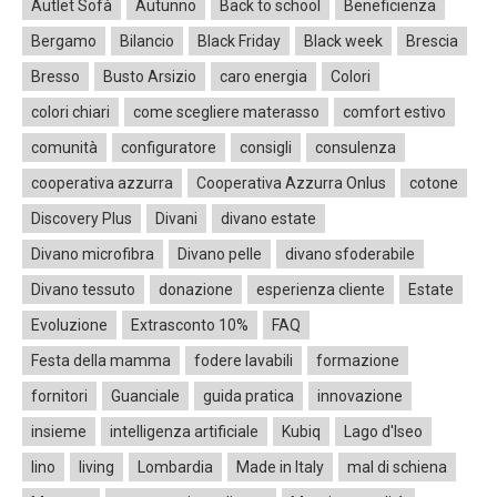
Autlet Sofà
Autunno
Back to school
Beneficienza
Bergamo
Bilancio
Black Friday
Black week
Brescia
Bresso
Busto Arsizio
caro energia
Colori
colori chiari
come scegliere materasso
comfort estivo
comunità
configuratore
consigli
consulenza
cooperativa azzurra
Cooperativa Azzurra Onlus
cotone
Discovery Plus
Divani
divano estate
Divano microfibra
Divano pelle
divano sfoderabile
Divano tessuto
donazione
esperienza cliente
Estate
Evoluzione
Extrasconto 10%
FAQ
Festa della mamma
fodere lavabili
formazione
fornitori
Guanciale
guida pratica
innovazione
insieme
intelligenza artificiale
Kubiq
Lago d'Iseo
lino
living
Lombardia
Made in Italy
mal di schiena