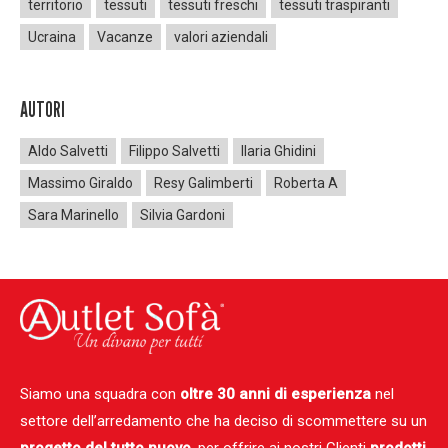
territorio
tessuti
tessuti freschi
tessuti traspiranti
Ucraina
Vacanze
valori aziendali
AUTORI
Aldo Salvetti
Filippo Salvetti
Ilaria Ghidini
Massimo Giraldo
Resy Galimberti
Roberta A
Sara Marinello
Silvia Gardoni
Siamo una squadra con
oltre 30 anni di esperienza
nel
settore dell’arredamento che ha deciso di scommettere su un