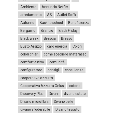
Ambiente
Annuncio Netflix
arredamento
AS
Autlet Sofà
Autunno
Back to school
Beneficienza
Bergamo
Bilancio
Black Friday
Black week
Brescia
Bresso
Busto Arsizio
caro energia
Colori
colori chiari
come scegliere materasso
comfort estivo
comunità
configuratore
consigli
consulenza
cooperativa azzurra
Cooperativa Azzurra Onlus
cotone
Discovery Plus
Divani
divano estate
Divano microfibra
Divano pelle
divano sfoderabile
Divano tessuto