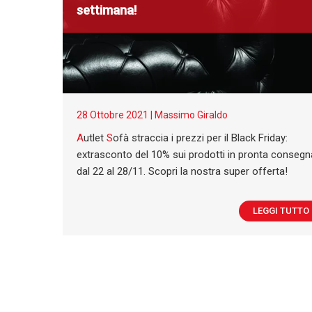
settimana!
28 Ottobre 2021 |
Massimo Giraldo
A
utlet
S
ofà straccia i prezzi per il Black Friday:
extrasconto del 10% sui prodotti in pronta consegn
dal 22 al 28/11. Scopri la nostra super offerta!
LEGGI TUTTO