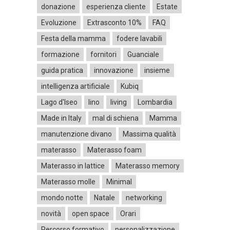
donazione
esperienza cliente
Estate
Evoluzione
Extrasconto 10%
FAQ
Festa della mamma
fodere lavabili
formazione
fornitori
Guanciale
guida pratica
innovazione
insieme
intelligenza artificiale
Kubiq
Lago d'Iseo
lino
living
Lombardia
Made in Italy
mal di schiena
Mamma
manutenzione divano
Massima qualità
materasso
Materasso foam
Materasso in lattice
Materasso memory
Materasso molle
Minimal
mondo notte
Natale
networking
novità
open space
Orari
Percorso formativo
personalizzazione