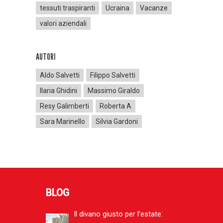
tessuti traspiranti
Ucraina
Vacanze
valori aziendali
AUTORI
Aldo Salvetti
Filippo Salvetti
Ilaria Ghidini
Massimo Giraldo
Resy Galimberti
Roberta A
Sara Marinello
Silvia Gardoni
BLOG
Il divano giusto per l’estate: