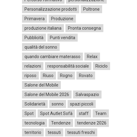
Personalizzazione prodotti
Poltrone
Primavera
Produzione
produzione italiana
Pronta consegna
Pubblicità
Punti vendita
qualità del sonno
quando cambiare materasso
Relax
relazioni
responsabilità sociale
Riciclo
riposo
Riuso
Rogno
Rovato
Salone del Mobile
Salone del Mobile 2026
Salvaspazio
Solidarietà
sonno
spazi piccoli
Spot
Spot Autlet Sofà
staff
Team
tecnologia
Tendenze
tendenze 2026
territorio
tessuti
tessuti freschi