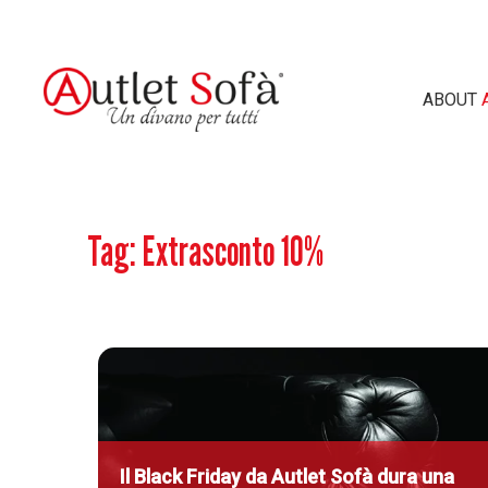
ABOUT
CERCA NEL 
Tag:
Extrasconto 10%
Il Black Friday da
A
utlet
S
ofà dura una