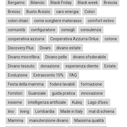
Bergamo
Bilancio
Black Friday
Black week
Brescia
Bresso
Busto Arsizio
caro energia
Colori
colori chiari
come scegliere materasso
comfort estivo
comunità
configuratore
consigli
consulenza
cooperativa azzurra
Cooperativa Azzurra Onlus
cotone
Discovery Plus
Divani
divano estate
Divano microfibra
Divano pelle
divano sfoderabile
Divano tessuto
donazione
esperienza cliente
Estate
Evoluzione
Extrasconto 10%
FAQ
Festa della mamma
fodere lavabili
formazione
fornitori
Guanciale
guida pratica
innovazione
insieme
intelligenza artificiale
Kubiq
Lago d'Iseo
lino
living
Lombardia
Made in Italy
mal di schiena
Mamma
manutenzione divano
Massima qualità