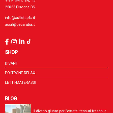
Via Provinciale, 15
25055 Pisogne BS
info@autletsofa.it
assrl@pecaruba.it
SHOP
DIVANI
POLTRONE RELAX
LETTI-MATERASSI
BLOG
Il divano giusto per l’estate: tessuti freschi e