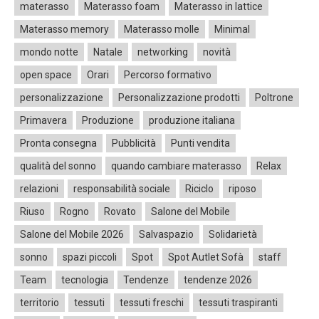
materasso
Materasso foam
Materasso in lattice
Materasso memory
Materasso molle
Minimal
mondo notte
Natale
networking
novità
open space
Orari
Percorso formativo
personalizzazione
Personalizzazione prodotti
Poltrone
Primavera
Produzione
produzione italiana
Pronta consegna
Pubblicità
Punti vendita
qualità del sonno
quando cambiare materasso
Relax
relazioni
responsabilità sociale
Riciclo
riposo
Riuso
Rogno
Rovato
Salone del Mobile
Salone del Mobile 2026
Salvaspazio
Solidarietà
sonno
spazi piccoli
Spot
Spot Autlet Sofà
staff
Team
tecnologia
Tendenze
tendenze 2026
territorio
tessuti
tessuti freschi
tessuti traspiranti