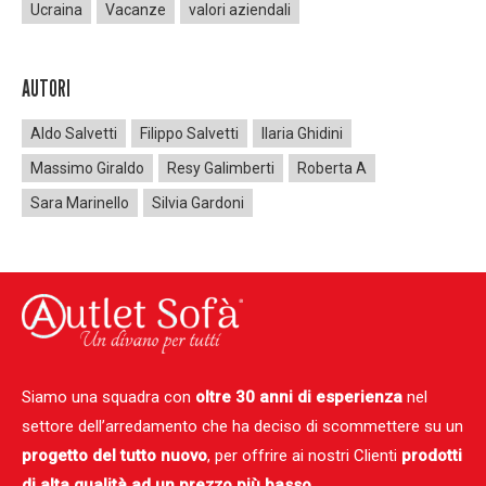
Ucraina
Vacanze
valori aziendali
AUTORI
Aldo Salvetti
Filippo Salvetti
Ilaria Ghidini
Massimo Giraldo
Resy Galimberti
Roberta A
Sara Marinello
Silvia Gardoni
Siamo una squadra con
oltre 30 anni di esperienza
nel
settore dell’arredamento che ha deciso di scommettere su un
progetto del tutto nuovo
, per offrire ai nostri Clienti
prodotti
di alta qualità ad un prezzo più basso.