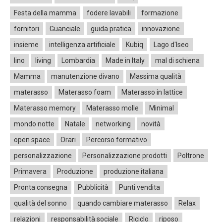
Festa della mamma
fodere lavabili
formazione
fornitori
Guanciale
guida pratica
innovazione
insieme
intelligenza artificiale
Kubiq
Lago d'Iseo
lino
living
Lombardia
Made in Italy
mal di schiena
Mamma
manutenzione divano
Massima qualità
materasso
Materasso foam
Materasso in lattice
Materasso memory
Materasso molle
Minimal
mondo notte
Natale
networking
novità
open space
Orari
Percorso formativo
personalizzazione
Personalizzazione prodotti
Poltrone
Primavera
Produzione
produzione italiana
Pronta consegna
Pubblicità
Punti vendita
qualità del sonno
quando cambiare materasso
Relax
relazioni
responsabilità sociale
Riciclo
riposo