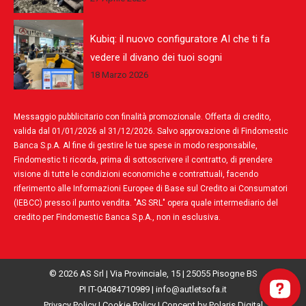
Kubiq: il nuovo configuratore AI che ti fa
vedere il divano dei tuoi sogni
18 Marzo 2026
Messaggio pubblicitario con finalità promozionale. Offerta di credito,
valida dal 01/01/2026 al 31/12/2026. Salvo approvazione di Findomestic
Banca S.p.A. Al fine di gestire le tue spese in modo responsabile,
Findomestic ti ricorda, prima di sottoscrivere il contratto, di prendere
visione di tutte le condizioni economiche e contrattuali, facendo
riferimento alle Informazioni Europee di Base sul Credito ai Consumatori
(IEBCC) presso il punto vendita. "AS SRL" opera quale intermediario del
credito per Findomestic Banca S.p.A., non in esclusiva.
© 2026 AS Srl | Via Provinciale, 15 | 25055 Pisogne BS
PI IT-04084710989 |
info@autletsofa.it
Privacy Policy
|
Cookie Policy
|
Concept by Polaris Digital