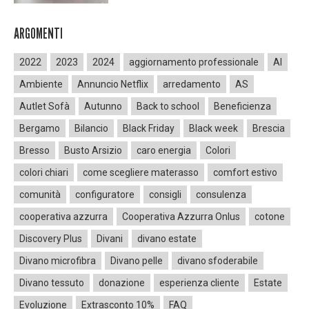
ARGOMENTI
2022
2023
2024
aggiornamento professionale
AI
Ambiente
Annuncio Netflix
arredamento
AS
Autlet Sofà
Autunno
Back to school
Beneficienza
Bergamo
Bilancio
Black Friday
Black week
Brescia
Bresso
Busto Arsizio
caro energia
Colori
colori chiari
come scegliere materasso
comfort estivo
comunità
configuratore
consigli
consulenza
cooperativa azzurra
Cooperativa Azzurra Onlus
cotone
Discovery Plus
Divani
divano estate
Divano microfibra
Divano pelle
divano sfoderabile
Divano tessuto
donazione
esperienza cliente
Estate
Evoluzione
Extrasconto 10%
FAQ