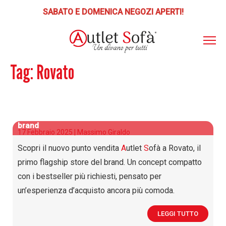
SABATO E DOMENICA NEGOZI APERTI!
Tag:
Rovato
ABOUT
AS
ITO
📣 SCONTI E PROMOZIONI
PRODOTTI
A
utlet
S
ofà apre a Rovato: il primo flagship store del
POLTRONE RELAX
brand
PUNTI VENDITA
17 Febbraio 2025 |
Massimo Giraldo
Poltrone Relax Lift
SERVIZI
Scopri il nuovo punto vendita
A
utlet
S
ofà a Rovato, il
LETTI-MATERASSI
primo flagship store del brand. Un concept compatto
Letti, Reti, Materassi, Guanciali
BLOG
con i bestseller più richiesti, pensato per
DIVANI
CONTATTI
un’esperienza d’acquisto ancora più comoda.
Divani, Poltrone
LEGGI TUTTO