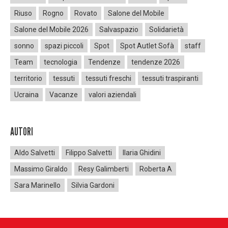
Riuso
Rogno
Rovato
Salone del Mobile
Salone del Mobile 2026
Salvaspazio
Solidarietà
sonno
spazi piccoli
Spot
Spot Autlet Sofà
staff
Team
tecnologia
Tendenze
tendenze 2026
territorio
tessuti
tessuti freschi
tessuti traspiranti
Ucraina
Vacanze
valori aziendali
AUTORI
Aldo Salvetti
Filippo Salvetti
Ilaria Ghidini
Massimo Giraldo
Resy Galimberti
Roberta A
Sara Marinello
Silvia Gardoni