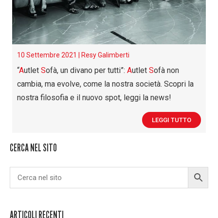
10 Settembre 2021 |
Resy Galimberti
“
A
utlet
S
ofà, un divano per tutti”:
A
utlet
S
ofà non
cambia, ma evolve, come la nostra società. Scopri la
nostra filosofia e il nuovo spot, leggi la news!
LEGGI TUTTO
CERCA NEL SITO
ARTICOLI RECENTI