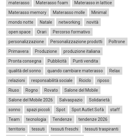
materasso
Materasso foam
Materasso in lattice
Materasso memory
Materasso molle
Minimal
mondo notte
Natale
networking
novità
open space
Orari
Percorso formativo
personalizzazione
Personalizzazione prodotti
Poltrone
Primavera
Produzione
produzione italiana
Pronta consegna
Pubblicità
Punti vendita
qualità del sonno
quando cambiare materasso
Relax
relazioni
responsabilità sociale
Riciclo
riposo
Riuso
Rogno
Rovato
Salone del Mobile
Salone del Mobile 2026
Salvaspazio
Solidarietà
sonno
spazi piccoli
Spot
Spot Autlet Sofà
staff
Team
tecnologia
Tendenze
tendenze 2026
territorio
tessuti
tessuti freschi
tessuti traspiranti