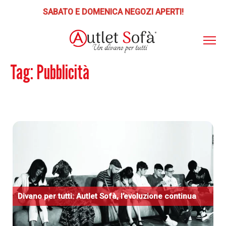
SABATO E DOMENICA NEGOZI APERTI!
Tag:
Pubblicità
ABOUT
AS
ITO
📣 SCONTI E PROMOZIONI
PRODOTTI
POLTRONE RELAX
PUNTI VENDITA
Poltrone Relax Lift
SERVIZI
LETTI-MATERASSI
Letti, Reti, Materassi, Guanciali
BLOG
DIVANI
CONTATTI
Divani, Poltrone
Divano per tutti:
A
utlet
S
ofà, l’evoluzione continua