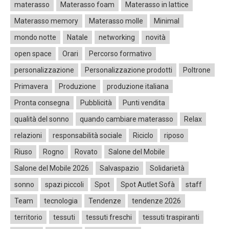
materasso
Materasso foam
Materasso in lattice
Materasso memory
Materasso molle
Minimal
mondo notte
Natale
networking
novità
open space
Orari
Percorso formativo
personalizzazione
Personalizzazione prodotti
Poltrone
Primavera
Produzione
produzione italiana
Pronta consegna
Pubblicità
Punti vendita
qualità del sonno
quando cambiare materasso
Relax
relazioni
responsabilità sociale
Riciclo
riposo
Riuso
Rogno
Rovato
Salone del Mobile
Salone del Mobile 2026
Salvaspazio
Solidarietà
sonno
spazi piccoli
Spot
Spot Autlet Sofà
staff
Team
tecnologia
Tendenze
tendenze 2026
territorio
tessuti
tessuti freschi
tessuti traspiranti