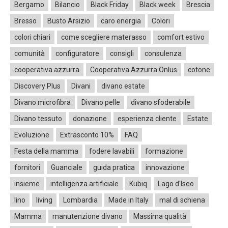
Bergamo
Bilancio
Black Friday
Black week
Brescia
Bresso
Busto Arsizio
caro energia
Colori
colori chiari
come scegliere materasso
comfort estivo
comunità
configuratore
consigli
consulenza
cooperativa azzurra
Cooperativa Azzurra Onlus
cotone
Discovery Plus
Divani
divano estate
Divano microfibra
Divano pelle
divano sfoderabile
Divano tessuto
donazione
esperienza cliente
Estate
Evoluzione
Extrasconto 10%
FAQ
Festa della mamma
fodere lavabili
formazione
fornitori
Guanciale
guida pratica
innovazione
insieme
intelligenza artificiale
Kubiq
Lago d'Iseo
lino
living
Lombardia
Made in Italy
mal di schiena
Mamma
manutenzione divano
Massima qualità