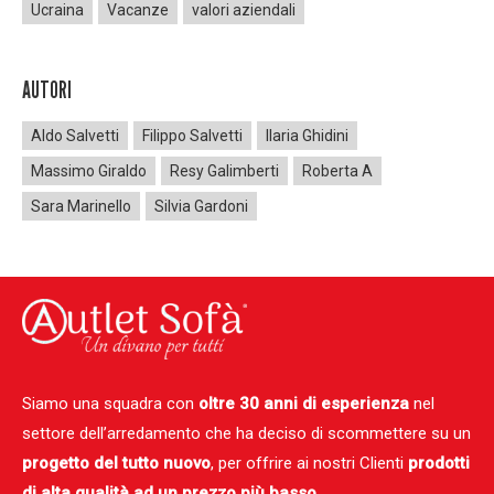
Ucraina
Vacanze
valori aziendali
AUTORI
Aldo Salvetti
Filippo Salvetti
Ilaria Ghidini
Massimo Giraldo
Resy Galimberti
Roberta A
Sara Marinello
Silvia Gardoni
Siamo una squadra con
oltre 30 anni di esperienza
nel
settore dell’arredamento che ha deciso di scommettere su un
progetto del tutto nuovo
, per offrire ai nostri Clienti
prodotti
di alta qualità ad un prezzo più basso.