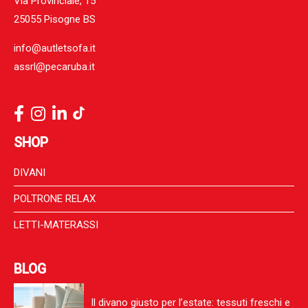
Via Provinciale, 15
25055 Pisogne BS
info@autletsofa.it
assrl@pecaruba.it
SHOP
DIVANI
POLTRONE RELAX
LETTI-MATERASSI
BLOG
Il divano giusto per l’estate: tessuti freschi e