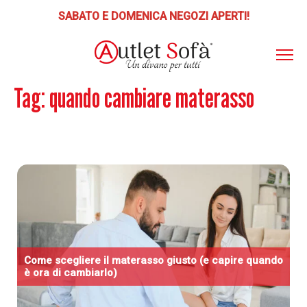
SABATO E DOMENICA NEGOZI APERTI!
Tag:
quando cambiare materasso
ABOUT
AS
ITO
📣 SCONTI E PROMOZIONI
PRODOTTI
POLTRONE RELAX
PUNTI VENDITA
Poltrone Relax Lift
SERVIZI
LETTI-MATERASSI
Letti, Reti, Materassi, Guanciali
BLOG
DIVANI
CONTATTI
Come scegliere il materasso giusto (e capire quando
Divani, Poltrone
è ora di cambiarlo)