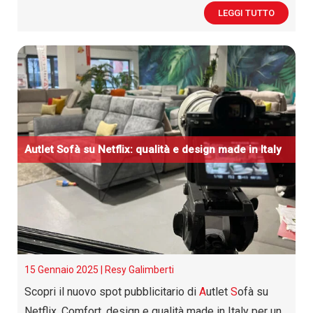
LEGGI TUTTO
A
utlet
S
ofà su Netflix: qualità e design made in Italy
15 Gennaio 2025 |
Resy Galimberti
Scopri il nuovo spot pubblicitario di
A
utlet
S
ofà su
Netflix. Comfort, design e qualità made in Italy per un