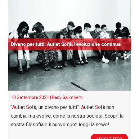
Divano per tutti:
A
utlet
S
ofà, l’evoluzione continua
10 Settembre 2021 |
Resy Galimberti
“
A
utlet
S
ofà, un divano per tutti”:
A
utlet
S
ofà non
cambia, ma evolve, come la nostra società. Scopri la
nostra filosofia e il nuovo spot, leggi la news!
LEGGI TUTTO