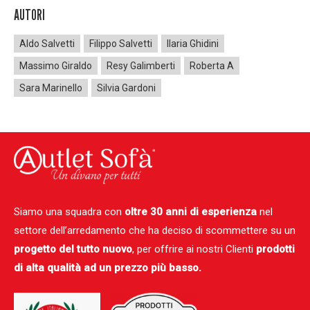
AUTORI
Aldo Salvetti
Filippo Salvetti
Ilaria Ghidini
Massimo Giraldo
Resy Galimberti
Roberta A
Sara Marinello
Silvia Gardoni
Siamo una squadra con
oltre 30 anni di esperienza
nel
settore dell’arredamento che ha deciso di scommettere su un
progetto del tutto nuovo
, per offrire ai nostri Clienti
prodotti
di alta qualità ad un prezzo più basso.