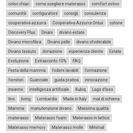
colori chiari
come scegliere materasso
comfort estivo
comunità
configuratore
consigli
consulenza
cooperativa azzurra
Cooperativa Azzurra Onlus
cotone
Discovery Plus
Divani
divano estate
Divano microfibra
Divano pelle
divano sfoderabile
Divano tessuto
donazione
esperienza cliente
Estate
Evoluzione
Extrasconto 10%
FAQ
Festa della mamma
fodere lavabili
formazione
fornitori
Guanciale
guida pratica
innovazione
insieme
intelligenza artificiale
Kubiq
Lago d'Iseo
lino
living
Lombardia
Made in Italy
mal di schiena
Mamma
manutenzione divano
Massima qualità
materasso
Materasso foam
Materasso in lattice
Materasso memory
Materasso molle
Minimal