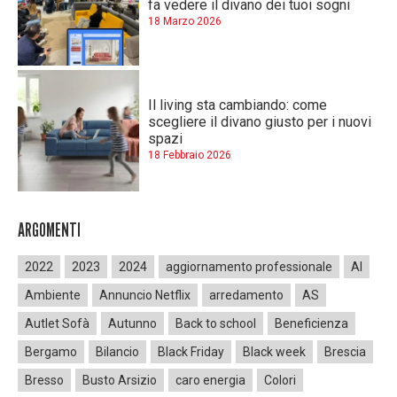
fa vedere il divano dei tuoi sogni
18 Marzo 2026
Il living sta cambiando: come
scegliere il divano giusto per i nuovi
spazi
18 Febbraio 2026
ARGOMENTI
2022
2023
2024
aggiornamento professionale
AI
Ambiente
Annuncio Netflix
arredamento
AS
Autlet Sofà
Autunno
Back to school
Beneficienza
Bergamo
Bilancio
Black Friday
Black week
Brescia
Bresso
Busto Arsizio
caro energia
Colori