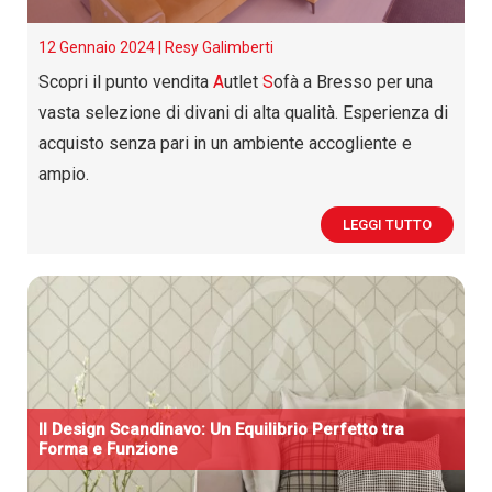
12 Gennaio 2024 |
Resy Galimberti
Scopri il punto vendita
A
utlet
S
ofà a Bresso per una
vasta selezione di divani di alta qualità. Esperienza di
acquisto senza pari in un ambiente accogliente e
ampio.
LEGGI TUTTO
Il Design Scandinavo: Un Equilibrio Perfetto tra
Forma e Funzione