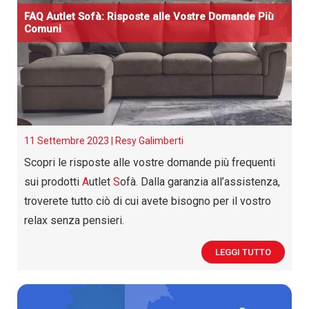
FAQ
A
utlet
S
ofà: Risposte alle Vostre Domande Più
Comuni
11 Settembre 2023 |
Resy Galimberti
Scopri le risposte alle vostre domande più frequenti
sui prodotti
A
utlet
S
ofà. Dalla garanzia all’assistenza,
troverete tutto ciò di cui avete bisogno per il vostro
relax senza pensieri.
LEGGI TUTTO