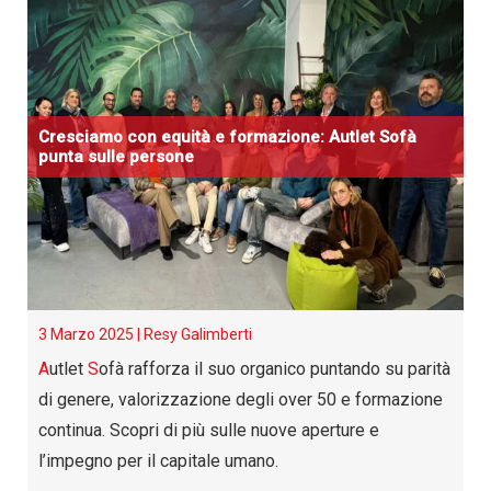
Cresciamo con equità e formazione:
A
utlet
S
ofà
punta sulle persone
3 Marzo 2025 |
Resy Galimberti
A
utlet
S
ofà rafforza il suo organico puntando su parità
di genere, valorizzazione degli over 50 e formazione
continua. Scopri di più sulle nuove aperture e
l’impegno per il capitale umano.