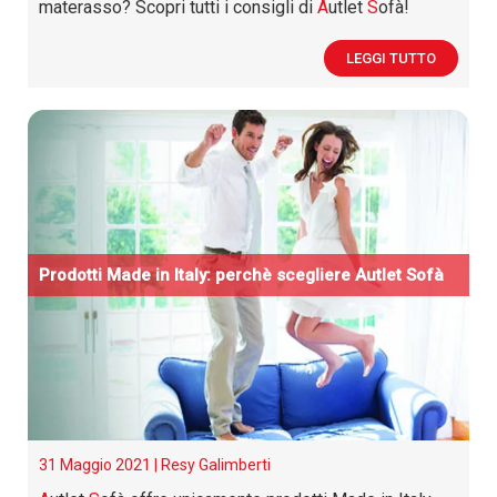
materasso? Scopri tutti i consigli di
A
utlet
S
ofà!
LEGGI TUTTO
Prodotti Made in Italy: perchè scegliere
A
utlet
S
ofà
31 Maggio 2021 |
Resy Galimberti