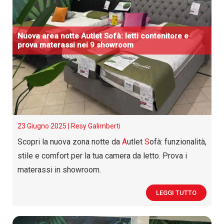
Nuova area notte
A
utlet
S
ofà: letti contenitore e
prova materassi nei 9 showroom
23 Giugno 2025 |
Resy Galimberti
Scopri la nuova zona notte da
A
utlet
S
ofà: funzionalità,
stile e comfort per la tua camera da letto. Prova i
materassi in showroom.
LEGGI TUTTO