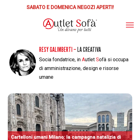
SABATO E DOMENICA NEGOZI APERTI!
ABOUT
AS
ITO
RESY GALIMBERTI –
LA CREATIVA
📣 SCONTI E PROMOZIONI
Socia fondatrice, in
A
utlet
S
ofà si occupa
PRODOTTI
di amministrazione, design e risorse
POLTRONE RELAX
umane
PUNTI VENDITA
Poltrone Relax Lift
SERVIZI
LETTI-MATERASSI
Letti, Reti, Materassi, Guanciali
BLOG
DIVANI
CONTATTI
Divani, Poltrone
Cartelloni umani Milano: la campagna natalizia di