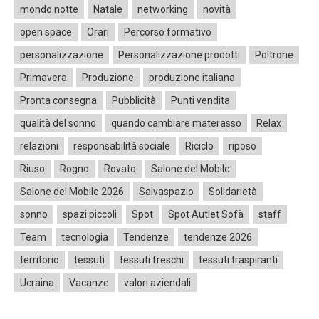
mondo notte
Natale
networking
novità
open space
Orari
Percorso formativo
personalizzazione
Personalizzazione prodotti
Poltrone
Primavera
Produzione
produzione italiana
Pronta consegna
Pubblicità
Punti vendita
qualità del sonno
quando cambiare materasso
Relax
relazioni
responsabilità sociale
Riciclo
riposo
Riuso
Rogno
Rovato
Salone del Mobile
Salone del Mobile 2026
Salvaspazio
Solidarietà
sonno
spazi piccoli
Spot
Spot Autlet Sofà
staff
Team
tecnologia
Tendenze
tendenze 2026
territorio
tessuti
tessuti freschi
tessuti traspiranti
Ucraina
Vacanze
valori aziendali