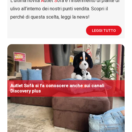
L’ultima novità
A
utlet
S
ofà è l’inserimento di piante di
ulivo all’interno dei nostri punti vendita. Scopri il
perché di questa scelta, leggi la news!
LEGGI TUTTO
A
utlet
S
ofà si fa conoscere anche sui canali
Discovery plus