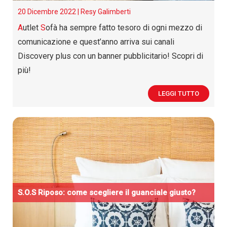
20 Dicembre 2022 |
Resy Galimberti
A
utlet
S
ofà ha sempre fatto tesoro di ogni mezzo di
comunicazione e quest’anno arriva sui canali
Discovery plus con un banner pubblicitario! Scopri di
più!
LEGGI TUTTO
S.O.S Riposo: come scegliere il guanciale giusto?