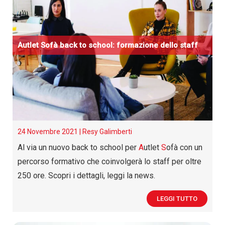
A
utlet
S
ofà back to school: formazione dello staff
24 Novembre 2021 |
Resy Galimberti
Al via un nuovo back to school per
A
utlet
S
ofà con un
percorso formativo che coinvolgerà lo staff per oltre
250 ore. Scopri i dettagli, leggi la news.
LEGGI TUTTO